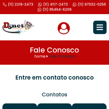
(11) 2219-2473
(11) 4117-2473
(11) 97032-0255
(11) 95464-6209
Fale Conosco
home
Fale Conosco
Entre em contato conosco
Contatos