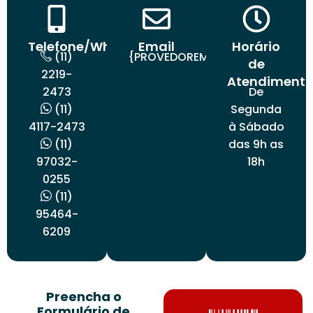
Telefone/Whatsapp
Email
Horário
(11)
{PROVEDOREMAIL}
de
2219-
Atendiment
2473
De
(11)
Segunda
4117-2473
à Sábado
(11)
das 9h as
97032-
18h
0255
(11)
95464-
6209
Preencha o
Formulário de